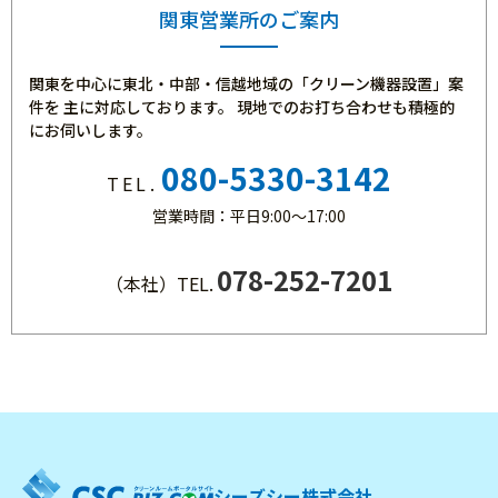
関東営業所のご案内
2025年7月22日
【お知らせ】夏季休業のお知らせ
関東を中心に東北・中部・信越地域の「クリーン機器設置」案
件を
主に対応しております。
現地でのお打ち合わせも積極的
にお伺いします。
2025年6月26日
【お知らせ】空調ファン付クリーンウエア価格改定と仕様変
080-5330-3142
TEL.
更のご案内
営業時間：平日9:00～17:00
078-252-7201
2025年6月2日
（本社）TEL.
【お知らせ】棚卸による出荷停止のお知らせ
2025年5月30日
【満員御礼・受付終了】基礎から学ぶクリーンルームセミナ
ーお申込みありがとうございます。
シーズシー株式会社