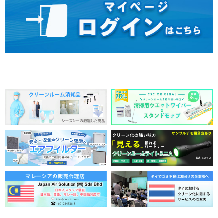
2026年4月13日
【お知らせ】中東情勢の影響について（商品供給状況、販売
価格など）
2026年4月1日
【お知らせ】GW休業のお知らせ
2026年3月25日
【お知らせ】昨年完売品｜空調ファン付クリーンウエア入荷
しました！
2026年3月2日
【開催終了】導入前に見て・測って・納得！RACCARお試し
チャンス！無償デモ機貸出キャンペーン実施！