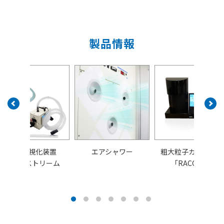
製品情報
気流可視化装置
エアシャワー
粗大粒子カウンター
ミストストリーム
「RACCAR」