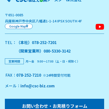
2025年4月22日
【セミナー情報】基礎から学ぶクリーンルームセミナーお申
〒651-0085
込み受付中！
兵庫県神⼾市中央区⼋幡通1-1-14 IPSX SOUTH 4F
Google Map
2025年4月1日
TEL：
（本社）078-252-7201
【お知らせ】クリーンルーライトミニNリニューアルと終売の
ご案内
（関東営業所）080-5330-3142
営業時間
月～金 9:00～17:00（土・日・祝除く）
2025年4月1日
FAX：
078-252-7210
※24時間受付可能
【お知らせ】ゴールデンウィーク休業のお知らせ
メール：
info@csc-biz.com
2025年3月3日
【お知らせ】花粉掃除術の検証の際、花粉除去状況の可視化
お問い合わせ・お⾒積りフォーム
に「NP-5」をご使用いただきました。