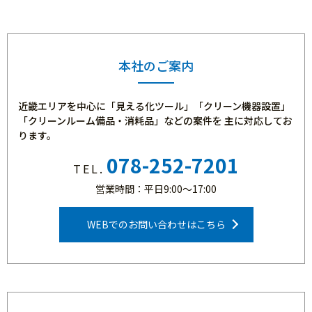
2026年2月5日
【お知らせ】暑さ対策の人気商品！空調ファン付クリーンウ
エア予約開始中
本社のご案内
近畿エリアを中心に「見える化ツール」「クリーン機器設置」
2026年1月8日
「クリーンルーム備品・消耗品」などの案件を
主に対応してお
【重要なお知らせ】当社名および当社代表者名を騙った迷惑
ります。
メールにご注意ください
078-252-7201
TEL.
2025年12月1日
営業時間：平日9:00～17:00
【お知らせ】冬季休業のお知らせ
WEBでのお問い合わせはこちら
2025年8月20日
【掲載終了】数量限定！中古クリーンルームが入荷しました